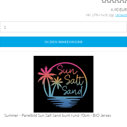
6,90 EUR
inkl. 19% MwSt. zzgl.
Versand
IN DEN WARENKORB
Summer - Panelbild Sun Salt Sand bunt rund 70cm - BIO Jersey