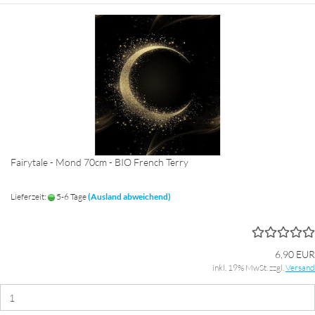
Fairytale - Mond 70cm - BIO French Terry
Lieferzeit:
5-6 Tage
(Ausland abweichend)
6,90 EUR
inkl. 19% MwSt. zzgl.
Versand