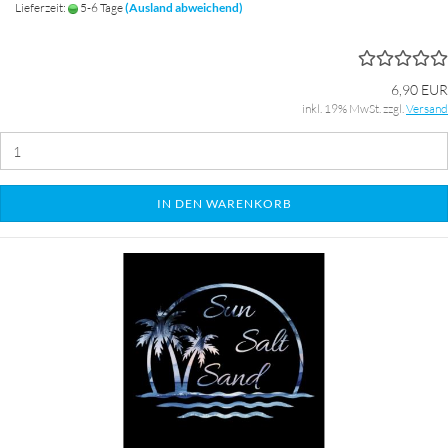
Lieferzeit:
5-6 Tage
(Ausland abweichend)
6,90 EUR
inkl. 19% MwSt. zzgl.
Versand
IN DEN WARENKORB