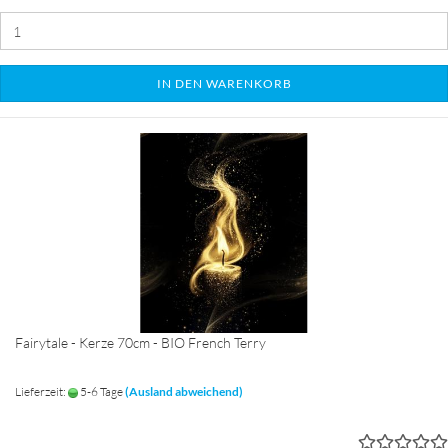
IN DEN WARENKORB
Fairytale - Kerze 70cm - BIO French Terry
Lieferzeit:
5-6 Tage
(Ausland abweichend)