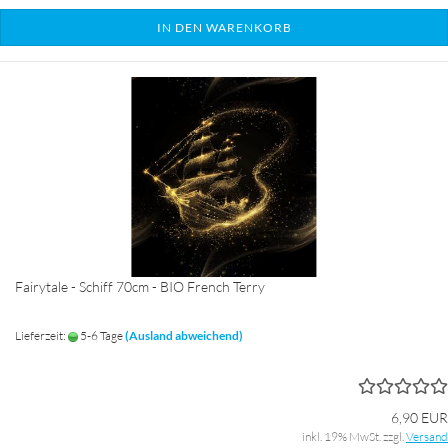
IN DEN WARENKORB
Fairytale - Schiff 70cm - BIO French Terry
Lieferzeit:
5-6 Tage
(Ausland abweichend)
6,90 EUR
inkl. 19% MwSt. zzgl.
Versand