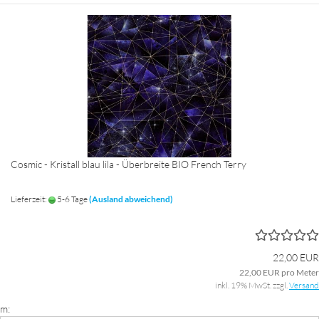
Cosmic - Kristall blau lila - Überbreite BIO French Terry
Lieferzeit:
5-6 Tage
(Ausland abweichend)
22,00 EUR
22,00 EUR pro Meter
inkl. 19% MwSt. zzgl.
Versand
m: