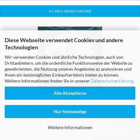
IN DEN WARENKORB
Diese Webseite verwendet Cookies und andere
Technologien
Wir verwenden Cookies und ähnliche Technologien, auch von
Drittanbietern, um die ordentliche Funktionsweise der Website zu
gewährleisten, die Nutzung unseres Angebotes zu analysieren und
Ihnen ein bestmögliches Einkaufserlebnis bieten zu können.
Weitere Informationen finden Sie in unserer
Datenschutzerklärung
.
Summer - Panelbild Seestern 70cm - BIO Jersey
Alle Akzeptieren
Lieferzeit:
5-6 Tage
(Ausland abweichend)
Nur Notwendige
Weitere Informationen
6,90 EUR
inkl. 19% MwSt. zzgl.
Versand