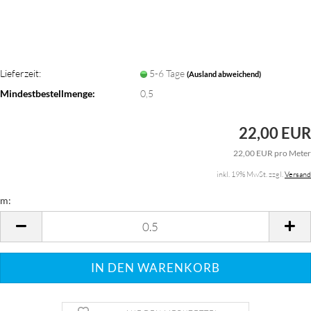
Lieferzeit:
5-6 Tage
(Ausland abweichend)
Mindestbestellmenge:
0,5
22,00 EUR
22,00 EUR pro Meter
inkl. 19% MwSt. zzgl.
Versand
m:
m