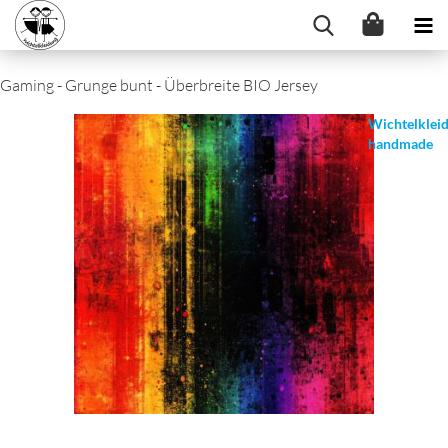
Gaming - Grunge bunt - Überbreite BIO Jersey
Wichtelklei
handmade