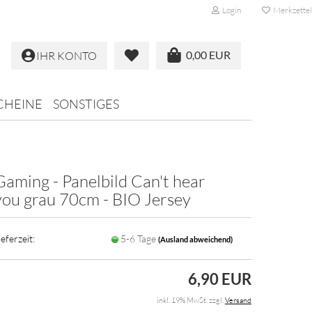
Login
Merkzettel
0,00 EUR
IHR KONTO
CHEINE
SONSTIGES
Gaming - Panelbild Can't hear
you grau 70cm - BIO Jersey
ieferzeit:
5-6 Tage
(Ausland abweichend)
6,90 EUR
inkl. 19% MwSt. zzgl.
Versand