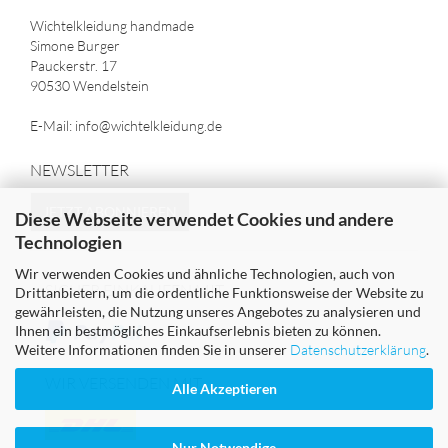
Wichtelkleidung handmade
Simone Burger
Pauckerstr. 17
90530 Wendelstein
E-Mail: info@wichtelkleidung.de
NEWSLETTER
JETZT ABONNIEREN
Diese Webseite verwendet Cookies und andere
Technologien
Wir verwenden Cookies und ähnliche Technologien, auch von
SICHER EINKAUFEN MIT
Drittanbietern, um die ordentliche Funktionsweise der Website zu
gewährleisten, die Nutzung unseres Angebotes zu analysieren und
Ihnen ein bestmögliches Einkaufserlebnis bieten zu können.
Weitere Informationen finden Sie in unserer
Datenschutzerklärung
.
WIR VERSENDEN MIT
Alle Akzeptieren
Nur Notwendige