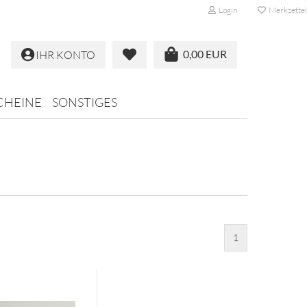
Login
Merkzettel
0,00 EUR
IHR KONTO
CHEINE
SONSTIGES
1