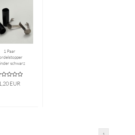
1 Paar
ordelstopper
inder schwarz
1,20 EUR
1