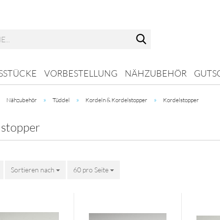
Suche...
SSTÜCKE
VORBESTELLUNG
NÄHZUBEHÖR
GUTS
»
»
»
»
Nähzubehör
Tüddel
Kordeln & Kordelstopper
Kordelstopper
lstopper
Sortieren nach
Sortieren nach
60 pro Seite
pro Seite