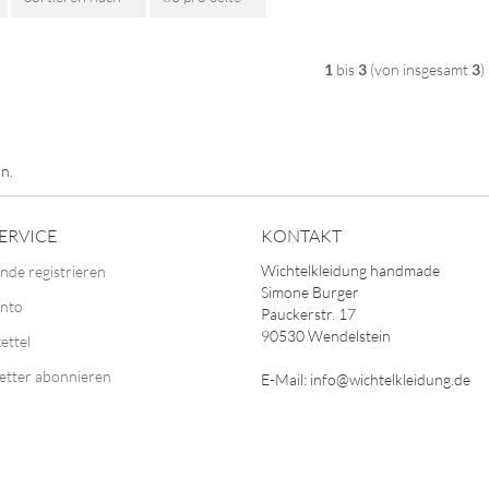
1
bis
3
(von insgesamt
3
)
n.
ERVICE
KONTAKT
Wichtelkleidung handmade
nde registrieren
Simone Burger
onto
Pauckerstr. 17
90530 Wendelstein
ettel
etter abonnieren
E-Mail: info@wichtelkleidung.de