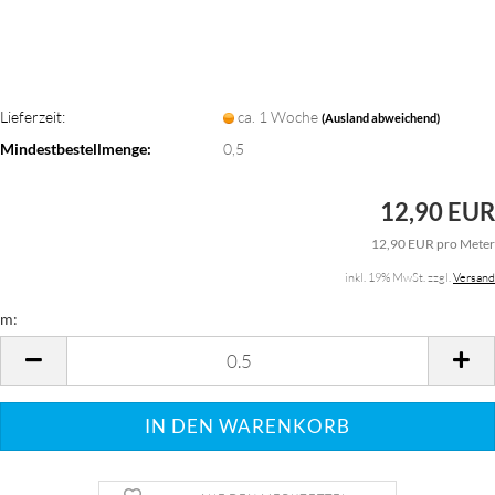
Lieferzeit:
ca. 1 Woche
(Ausland abweichend)
Mindestbestellmenge:
0,5
12,90 EUR
12,90 EUR pro Meter
inkl. 19% MwSt. zzgl.
Versand
m:
m