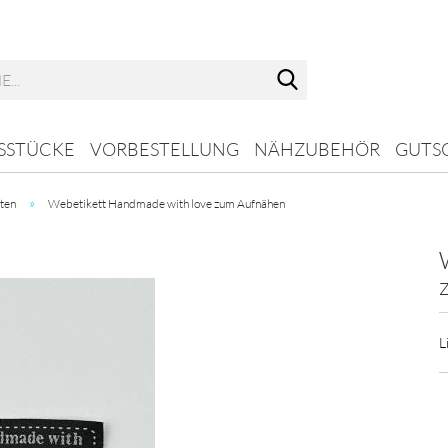
Suche...
SSTÜCKE
VORBESTELLUNG
NÄHZUBEHÖR
GUTS
»
ten
Webetikett Handmade with love zum Aufnähen
L