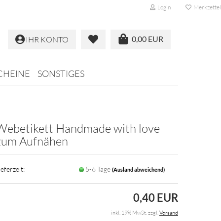
Login
Merkzettel
0,00 EUR
IHR KONTO
CHEINE
SONSTIGES
Webetikett Handmade with love
zum Aufnähen
ieferzeit:
5-6 Tage
(Ausland abweichend)
0,40 EUR
inkl. 19% MwSt. zzgl.
Versand