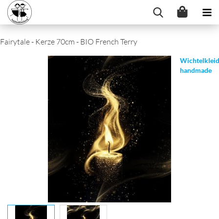
Fairytale - Kerze 70cm - BIO French Terry
Wichtelklei
handmade