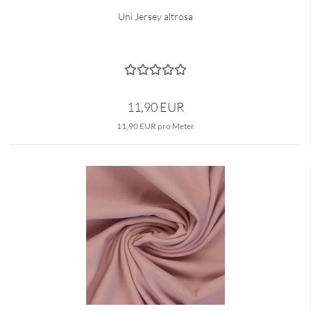
Uni Jersey altrosa
11,90 EUR
11,90 EUR pro Meter