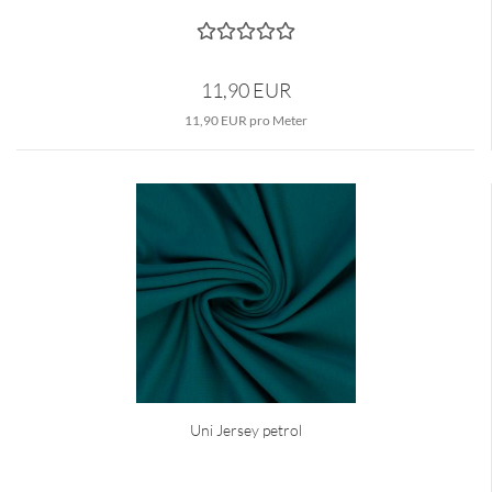
11,90 EUR
11,90 EUR pro Meter
Uni Jersey petrol