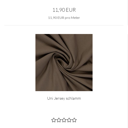
11,90 EUR
11,90 EUR pro Meter
Uni Jersey schlamm