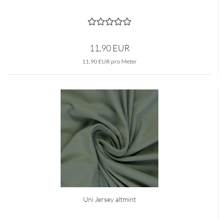
11,90 EUR
11,90 EUR pro Meter
Uni Jersey altmint