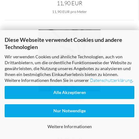
11,90 EUR
11,90 EUR pro Meter
Diese Webseite verwendet Cookies und andere
Technologien
Wir verwenden Cookies und ähnliche Technologien, auch von
Drittanbietern, um die ordentliche Funktionsweise der Website zu
gewährleisten, die Nutzung unseres Angebotes zu analysieren und
Ihnen ein bestmögliches Einkaufserlebnis bieten zu können.
Weitere Informationen finden Sie in unserer
Datenschutzerklärung
.
Alle Akzeptieren
Uni Jersey grau
Nur Notwendige
Weitere Informationen