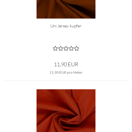
Uni Jersey kupfer
11,90 EUR
11,90 EUR pro Meter