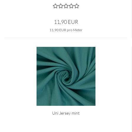
11,90 EUR
11,90 EUR pro Meter
Uni Jersey mint