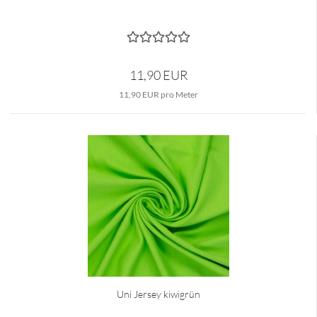
11,90 EUR
11,90 EUR pro Meter
Uni Jersey kiwigrün