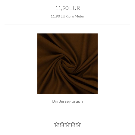
11,90 EUR
11,90 EUR pro Meter
Uni Jersey braun