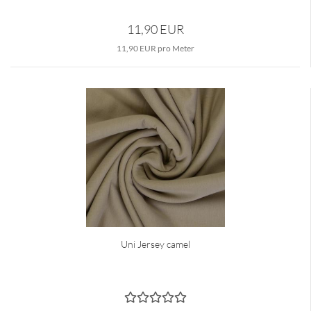
11,90 EUR
11,90 EUR pro Meter
Uni Jersey camel