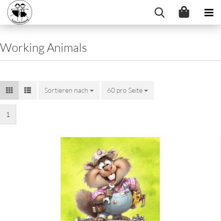
Working Animals
Sortieren nach
Sortieren nach
60 pro Seite
pro Seite
1