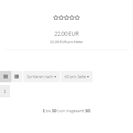
22,00 EUR
22,00 EUR pro Meter
Sortieren nach
Sortieren nach
60 pro Seite
pro Seite
1
1
bis
10
(von insgesamt
10
)